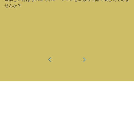
せんか？
<
>