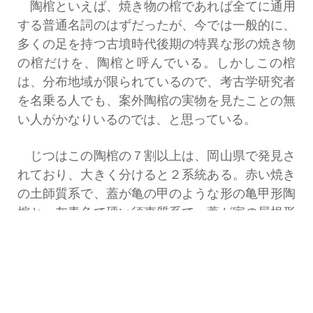
陶棺といえば、焼き物の棺であれば全てに通用
する普通名詞のはずだったが、今では一般的に、
多くの足を持つ古墳時代後期の特異な形の焼き物
の棺だけを、陶棺と呼んでいる。しかしこの棺
は、分布地域が限られているので、考古学研究者
を名乗る人でも、案外陶棺の実物を見たことの無
い人がかなりいるのでは、と思っている。
じつはこの陶棺の７割以上は、岡山県で発見さ
れており、大きく分けると２系統ある。赤い焼き
の土師質系で、蓋が亀の甲のような形の亀甲形陶
棺と、灰青色で硬い須恵質系で、蓋が家の屋根形
をした家形陶棺である。
土師質亀甲形陶棺は、大和と、岡山県でも美作
地域である県北、それに近い備前とに濃厚に分布
している。須恵質家形陶棺は、全国的に見た場