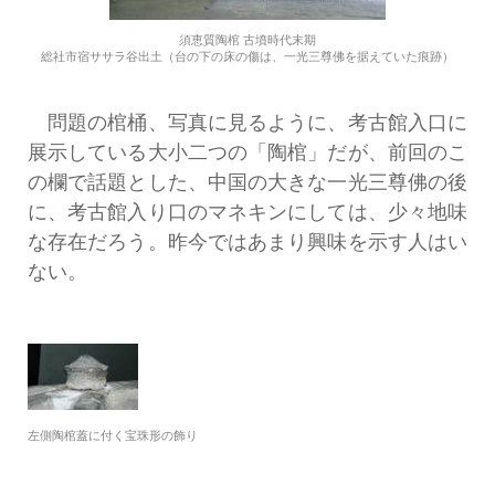
須恵質陶棺 古墳時代末期
総社市宿ササラ谷出土（台の下の床の傷は、一光三尊佛を据えていた痕跡）
問題の棺桶、写真に見るように、考古館入口に
展示している大小二つの「陶棺」だが、前回のこ
の欄で話題とした、中国の大きな一光三尊佛の後
に、考古館入り口のマネキンにしては、少々地味
な存在だろう。昨今ではあまり興味を示す人はい
ない。
左側陶棺蓋に付く宝珠形の飾り