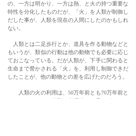
の、一方は明かり、一方は熱、と火の持つ重要な
特性を分化したものだが、「火」を人類が制御し
だした事が、人類を現在の人間にしたのかもしれ
ない。
人類とは二足歩行とか、道具を作る動物などと
もいうが、類似の行動は他の動物でも必要に応じ
ておこなっている。だが人類が、下手に関わると
生命まで脅かされる「火」を、利用し制御できだ
したことが、他の動物との差を広げたのだろう。
人類の火の利用は、50万年前とも70万年前と
もいうが、それは人類の出現時から見れば、かな
り新しいことのようだ。だがその後現代にいたる
まで、人間は火に始まったエネルギーの発見・開
発・利用にまい進してきたともいえる。そうして
今や攻守所を変えて、私達はエネルギーの様々な