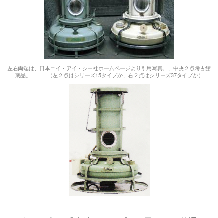
左右両端は、日本エイ・アイ・シー社ホームページより引用写真。、中央２点考古館
蔵品。 （左２点はシリーズ15タイプか、右２点はシリーズ37タイプか）