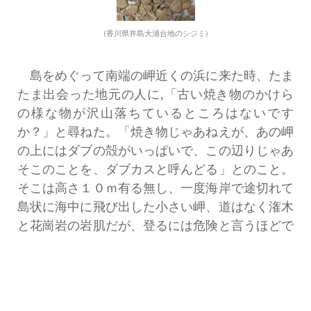
(香川県井島大浦台地のシジミ)
島をめぐって南端の岬近くの浜に来た時、たま
たま出会った地元の人に,「古い焼き物のかけら
の様な物が沢山落ちているところはないです
か？」と尋ねた。「焼き物じゃあねえが、あの岬
の上にはダブの殻がいっぱいで、この辺りじゃあ
そこのことを、ダブカスと呼んどる」とのこと。
そこは高さ１０ｍ有る無し、一度海岸で途切れて
島状に海中に飛び出した小さい岬、道はなく潅木
と花崗岩の岩肌だが、登るには危険と言うほどで
はなさそう。
地元でダブという貝は、瀬戸内海岸の岩場に幾
らでもいる、径が1ー2cm程度の小さい巻貝で、