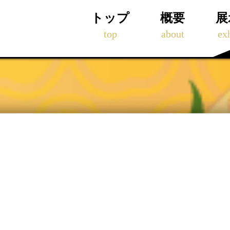
トップ
概要
展
top
about
exh