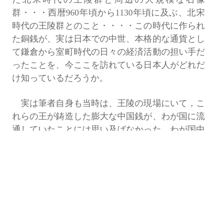
群・・・西暦960年頃から1130年頃に及ぶ、北宋
時代の王陵群とのこと・・・・この時代に作られ
た銅銭が、実は日本での中世、本格的な通貨とし
て鎌倉から室町時代の日々の経済活動の担い手だ
ったことを、今ここを訪れている日本人がどれだ
け知っているだろうか。
実は筆者自身も当時は、王陵の現場にいて，こ
れらの王が鋳造した膨大な中国銭が、わが国に流
通していたことには思い及ばなかった。わが国中
世遺跡出土銭の主なものが中国銭であることは知
っていたが。しかし、その後各地の開発に伴って
発見されてきた膨大な数の埋蔵銭は、枚挙にいと
まがないといえる量であろう。こうした実態はま
だ理解の外だった。その中でもいかに北宋銭が多
いかと云う事・・・もちろんその他の多種な中国