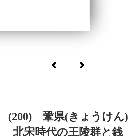
(200) 鞏県(きょうけん)
北宋時代の王陵群と銭