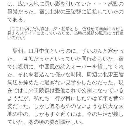
は、広い大地に長い影を引いていた・・・感動の
風景だった。宿は北宋の王陵群に近接していたの
である。
（ここに挙げた写真は、夕・朝景とも、色褪せて画面にカビも
見えるスライドによっているため、当時の感動の風景には程遠
いのだが）
翌朝、11月中旬というのに、ずいぶんと寒かっ
た。－４℃だったといっていた同行者もいた。宿
では親切に、中国風の綿入オーバーを貸してくれ
た。それを着込んで僅かな時間、周辺の北宋王陵
周辺を掠めたに過ぎない見学をしたのだった。現
在ではこの王陵群は整備されて公園になっている
ようだが、私たち一行が目にしたのは35年も昔の
姿だった。しかし遮るもののないような広大な大
地の中の、しかもすぐ近くには、今の生活が接し
ていた、あの頃の姿が懐かしい。