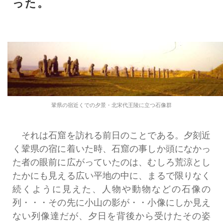
った。
鞏県の宿近くでの夕景・北宋代王陵に立つ石像群
それは石窟を訪れる前日のことである。夕刻近
く鞏県の宿に着いた時、石窟の事しか頭になかっ
た者の眼前に広がっていたのは、むしろ荒涼とし
たかにも見える広い平地の中に、まるで限りなく
続くように見えた、人物や動物などの石像の
列・・・その先に小山の影が・・小像にしか見え
ない列像達だが、夕日を背後から受けたその姿