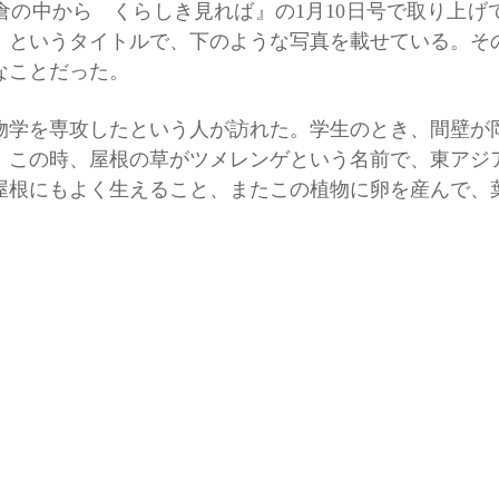
倉の中から くらしき見れば』の1月10日号で取り上げ
」というタイトルで、下のような写真を載せている。そ
なことだった。
学を専攻したという人が訪れた。学生のとき、間壁が
。この時、屋根の草がツメレンゲという名前で、東アジ
屋根にもよく生えること、またこの植物に卵を産んで、
えられた。
方でツメレンゲの生えた屋根を調査し、その範囲が岡
の植物の最も古い標本は、幕末に日本を訪れたことで知
採集したものだということも教えられた。〉・・・とい
グ誌上で読んでいただいた人から、早速にお手紙をい
なぜご本人の名前を書かないのか、名前を伏せているの
人の実名も書かれ、ツメレンゲ分布調査の中心人物は○