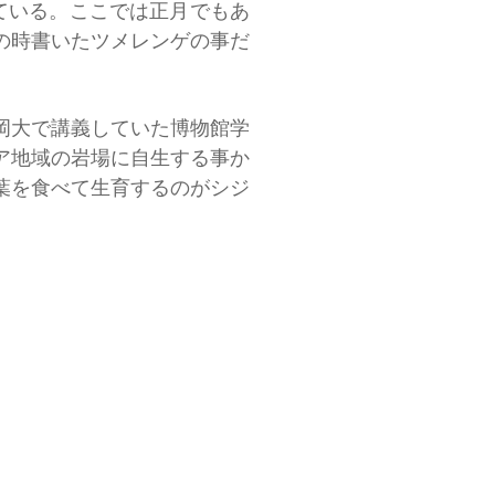
ている。ここでは正月でもあ
の時書いたツメレンゲの事だ
岡大で講義していた博物館学
ア地域の岩場に自生する事か
葉を食べて生育するのがシジ
山空襲で焼け残った地域と一
られる、シーボルトが江戸参
うようなことである。
ただいた。ツメレンゲの話を
は判断に苦しむ。というよう
○さんだというような調査の