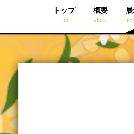
トップ
概要
展
top
about
exh