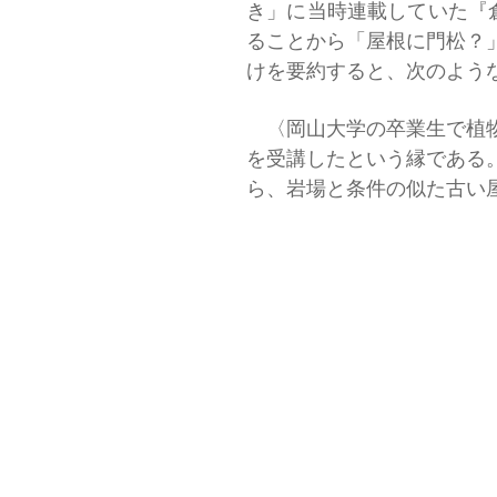
き」に当時連載していた『
ることから「屋根に門松？
けを要約すると、次のよう
〈岡山大学の卒業生で植物
を受講したという縁である
ら、岩場と条件の似た古い
ミチョウだということを教
この人は学生時代、この地
致していたという。またこ
府途上、広島の鞆の岩場で
ところでこの記事をリビン
聞いた人の友人のようで、
なお便りで、館に来られた
様子などを書かれていた。