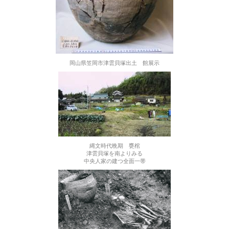
岡山県笠岡市津雲貝塚出土 館展示
縄文時代晩期 甕棺
津雲貝塚を南よりみる
中央人家の建つ全面一帯