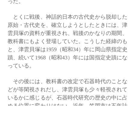
った。
とくに戦後、神話的日本の古代史から脱却した
原始・古代史を、確立しようとしたときには、津
雲貝塚の資料が重視され、戦後のかなりの期間、
教科書にもよく登場していた。こうした経緯のも
と、津雲貝塚は1959（昭和34）年に岡山県指定史
蹟、続いて1968（昭和43）年には国指定史蹟にな
っている。
その後には、教科書の改定で石器時代のことな
どが等閑視されだし、津雲貝塚も少々軽視されて
いるかに感じるが、石器時代研究の歴史の中に占
める位置に変わりはない。近年、笠岡市は五年計
画で、国の補助を受けて遺跡の範囲確認調査に乗
り出し、史蹟整備にも取り組もうとしている
（2015年1月12日の山陽新聞）。