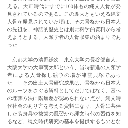
える。大正時代にすでに160体もの縄文人骨が発
見されているのである。この厖大ともいえる縄文
人骨が発見されていた頃は、その骨格から日本人
の先祖を、神話的歴史とは別に科学的資料から考
えようとする、人類学者の人骨収集の始まりであ
った。
京都大学の清野謙次、東京大学の長谷部言人、
大阪大学の大串菊太郎という、当時新進の人類学
者による人骨探し競争の場が津雲貝塚であっ
た。 その出土人骨研究成果は、骨格から日本人
のルーツをさぐる資料としてだけではなく、墓へ
の埋葬方法に階層差が認められない点が、縄文時
代社会のあり方を考える資料になり、人骨に共伴
した装身具や抜歯の風習から縄文時代の習俗を知
るなど、縄文時代研究の基本を提供するものとな