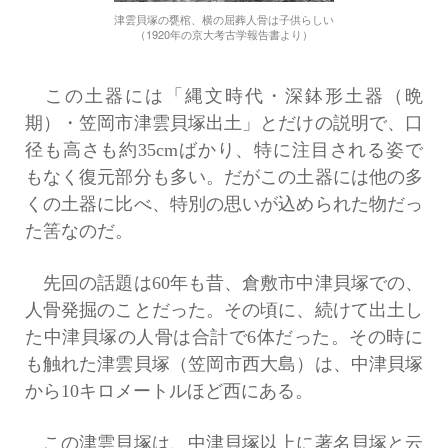
津雲貝塚の甕棺、横の屈葬人骨は子供らしい
（1920年の京大考古学報告書より）
この土器には「縄文時代・深鉢形土器（晩
期）・笠岡市津雲貝塚出土」とだけの説明で、口
径も高さも約35cmばかり、特に注目される姿で
もなく復元部分も多い。だがこの土器には他の多
くの土器に比べ、特別の思いが込められた物だっ
た筈なのだ。
先回の話題は60年も昔、倉敷市中津貝塚での、
人骨発掘のことだった。その頃に、続けて出土し
た中津貝塚の人骨は合計で6体だった。その時に
も触れた津雲貝塚（笠岡市西大島）は、中津貝塚
から10キロメートルほど西にある。
この津雲貝塚は、中津貝塚以上に著名貝塚と云